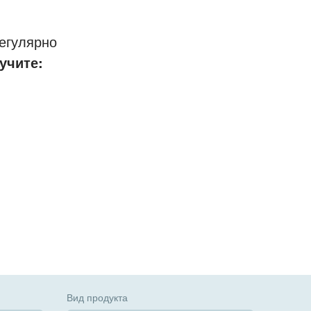
егулярно
учите:
Вид продукта