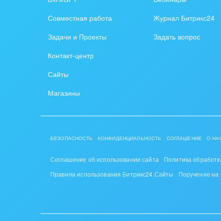
Создание сайтов
Обще
Совместная работа
Журнал Битрикс24
Интернет-магазин и CRM
орга
Задачи и Проекты
Задать вопрос
Крупные корпоративные
Охра
Контакт-центр
внедрения
Пром
Сайты
Внедрение для медицины
СМИ,
Магазины
Внедрение для
спра
гос.организаций
Стра
Внедрение онлайн-
БЕЗОПАСНОСТЬ
КОНФИДЕНЦИАЛЬНОСТЬ
СОГЛАШЕНИЕ
О НА
продаж
Строи
благ
Соглашение об использовании сайта
Политика обработк
Внедрение онлайн-офиса
Правила использования Битрикс24.Сайты
Поручение на
/ Интранета
Тран
авто
Труд