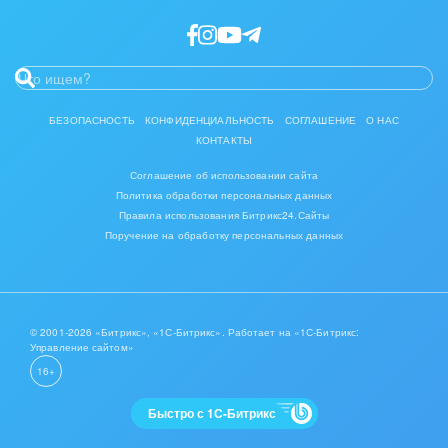
Интерьер, дизайн, декор
IT, Интернет
Консалтинговые и управленческие услуги
БЕЗОПАСНОСТЬ
КОНФИДЕНЦИАЛЬНОСТЬ
СОГЛАШЕНИЕ
О НАС
КОНТАКТЫ
Культурные события, спорт, шоу-бизнес
Соглашение об использовании сайта
Логистика
Политика обработки персональных данных
Правила использования Битрикс24.Сайты
Мебель, лес, деревообработка
Поручение на обработку персональных данных
Медицина и фармацевтика
Металлургия
© 2001-2026 «Битрикс», «1С-Битрикс». Работает на «1С-Битрикс:
Управление сайтом»
Мода, одежда, аксессуары, стиль
16+
Нефть, газ
Быстро с 1С-Битрикс