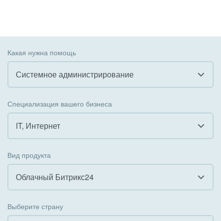
Какая нужна помощь
Системное администрирование
Все
Специализация вашего бизнеса
Внедрение CRM
IT, Интернет
Внедрение КЭДО
Все
Вид продукта
Интеграция с 1С
Гостинично-ресторанный бизнес
Облачный Битрикс24
Организация задач и проектов
Государственные организации
Все
Внедрение Бизнес-процессов
Выберите страну
Коммунальные услуги, ЖКХ