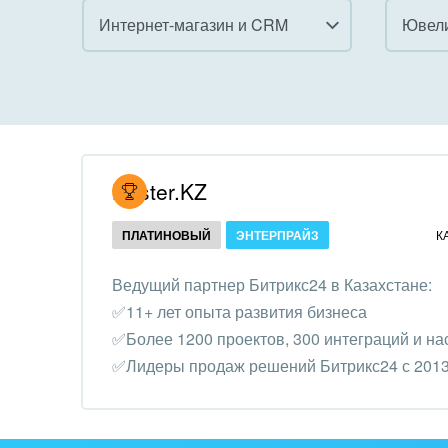
Интернет-магазин и CRM
Ювели
Все
Все
Внедрение CRM
Гост
бизн
Внедрение КЭДО
Госу
Hoster.KZ
Интеграция с 1С
Комм
ПЛАТИНОВЫЙ
ЭНТЕРПРАЙЗ
К
Организация задач и
проектов
Неко
Ведущий партнер Битрикс24 в Казахстане:
орга
✅11+ лет опыта развития бизнеса
Внедрение Бизнес-
Благ
✅Более 1200 проектов, 300 интеграций и на
процессов
Недв
✅Лидеры продаж решений Битрикс24 с 2013
Системное
комп
администрирование
Обра