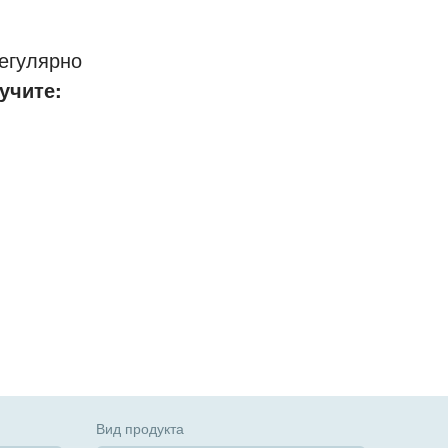
егулярно
учите:
Вид продукта