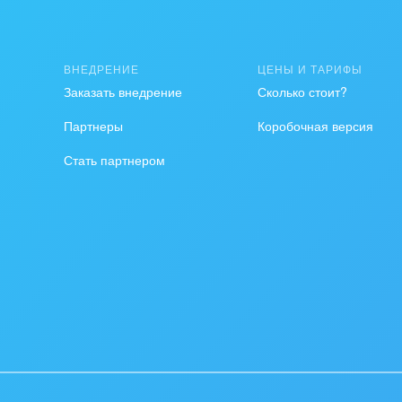
ственно-политические
низации
ВНЕДРЕНИЕ
ЦЕНЫ И ТАРИФЫ
на, безопасность
Заказать внедрение
Сколько стоит?
ышленность
Партнеры
Коробочная версия
Стать партнером
 издательства,
вочники
хование
тельство, ремонт и
оустройство
спорт, Авиация,
бизнес
оустройство