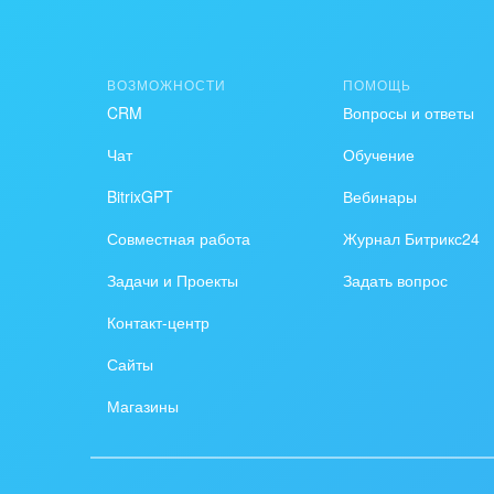
Создание сайтов
Обще
Интернет-магазин и CRM
орга
ВОЗМОЖНОСТИ
ПОМОЩЬ
Крупные корпоративные
Охра
CRM
Вопросы и ответы
внедрения
Пром
Чат
Обучение
Внедрение для медицины
BitrixGPT
Вебинары
СМИ,
Внедрение для
спра
Совместная работа
Журнал Битрикс24
гос.организаций
Стра
Задачи и Проекты
Задать вопрос
Внедрение онлайн-
Контакт-центр
продаж
Строи
благ
Сайты
Внедрение онлайн-офиса
/ Интранета
Тран
Магазины
авто
Труд