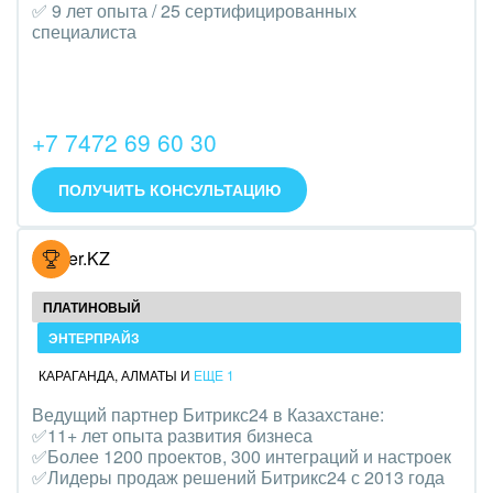
Транспорт, Авиация, автобизнес
✅ 9 лет опыта / 25 сертифицированных
специалиста
Трудоустройство
Красота, фитнес, спорт
+7 7472 69 60 30
PR, маркетинг, реклама,
ПОЛУЧИТЬ КОНСУЛЬТАЦИЮ
АПК и пищевая промышленность
Выставки, семинары, конференции
Hoster.KZ
Горнодобывающая отрасль
ПЛАТИНОВЫЙ
Досуг, туризм и отдых
ЭНТЕРПРАЙЗ
КАРАГАНДА
,
АЛМАТЫ
И
ЕЩЕ 1
Изготовление памятников и мемориальных
Ведущий партнер Битрикс24 в Казахстане:
комплексов
✅11+ лет опыта развития бизнеса
✅Более 1200 проектов, 300 интеграций и настроек
Инвестиционный бизнес
✅Лидеры продаж решений Битрикс24 с 2013 года