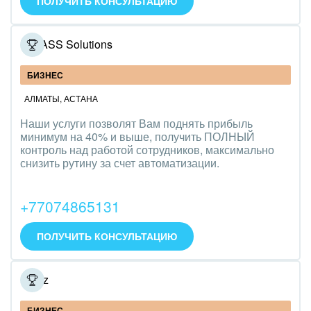
ПОЛУЧИТЬ КОНСУЛЬТАЦИЮ
Оборудование, техника
Полиграфия
IT DASS Solutions
Ритуальные услуги
БИЗНЕС
Рынки и торговля
АЛМАТЫ
,
АСТАНА
Наши услуги позволят Вам поднять прибыль
Связь и телекоммуникации
минимум на 40% и выше, получить ПОЛНЫЙ
контроль над работой сотрудников, максимально
Финансы, бухгалтерия, банки
снизить рутину за счет автоматизации.
Химия и нефтехимия
+77074865131
Электроэнергетика
ПОЛУЧИТЬ КОНСУЛЬТАЦИЮ
Ювелирное дело
R2.kz
Юриспруденция
БИЗНЕС