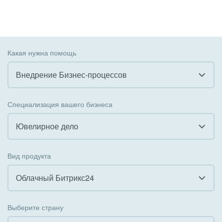
Какая нужна помощь
Внедрение Бизнес-процессов
Все
Специализация вашего бизнеса
Внедрение CRM
Ювелирное дело
Внедрение КЭДО
Все
Вид продукта
Интеграция с 1С
Гостинично-ресторанный бизнес
Облачный Битрикс24
Организация задач и проектов
Государственные организации
Все
Внедрение Бизнес-процессов
Выберите страну
Коммунальные услуги, ЖКХ