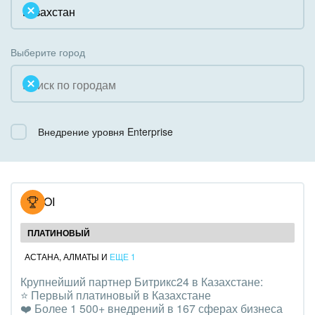
Облачный Битрикс24
Системное администрирование
Некоммерческие, религиозные организации,
Коробочная версия
Благотворительность
Создание сайтов
Выберите город
Недвижимость, риэлтерские компании
Интернет-магазин и CRM
Образование, наука
Крупные корпоративные внедрения
Общественно-политические организации
Внедрение уровня Enterprise
Внедрение для медицины
Охрана, безопасность
Внедрение для гос.организаций
Промышленность
Внедрение онлайн-продаж
NOVOI
СМИ, издательства, справочники
Внедрение онлайн-офиса / Интранета
ПЛАТИНОВЫЙ
Страхование
АСТАНА
,
АЛМАТЫ
И
ЕЩЕ 1
Крупнейший партнер Битрикс24 в Казахстане:
Строительство, ремонт и благоустройство
⭐️ Первый платиновый в Казахстане
❤️ Более 1 500+ внедрений в 167 сферах бизнеса