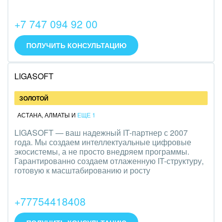
Интерьер, дизайн, декор
+7 747 094 92 00
IT, Интернет
ПОЛУЧИТЬ КОНСУЛЬТАЦИЮ
Консалтинговые и управленческие услуги
Культурные события, спорт, шоу-бизнес
LIGASOFT
Логистика
ЗОЛОТОЙ
АСТАНА
,
АЛМАТЫ
И
ЕЩЕ 1
Мебель, лес, деревообработка
LIGASOFT — ваш надежный IT-партнер с 2007
Медицина и фармацевтика
года. Мы создаем интеллектуальные цифровые
экосистемы, а не просто внедряем программы.
Гарантированно создаем отлаженную IT-структуру,
Металлургия
готовую к масштабированию и росту
Мода, одежда, аксессуары, стиль
+77754418408
Нефть, газ