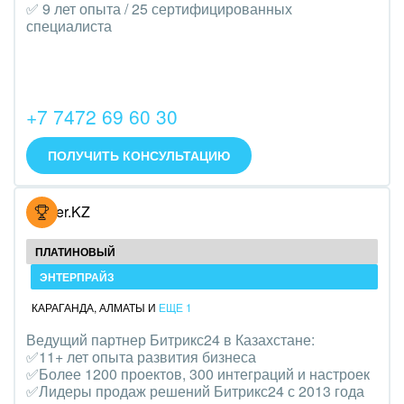
Транспорт, Авиация, автобизнес
✅ 9 лет опыта / 25 сертифицированных
специалиста
Трудоустройство
Красота, фитнес, спорт
+7 7472 69 60 30
PR, маркетинг, реклама,
ПОЛУЧИТЬ КОНСУЛЬТАЦИЮ
АПК и пищевая промышленность
Выставки, семинары, конференции
Hoster.KZ
Горнодобывающая отрасль
ПЛАТИНОВЫЙ
Досуг, туризм и отдых
ЭНТЕРПРАЙЗ
КАРАГАНДА
,
АЛМАТЫ
И
ЕЩЕ 1
Изготовление памятников и мемориальных
Ведущий партнер Битрикс24 в Казахстане:
комплексов
✅11+ лет опыта развития бизнеса
✅Более 1200 проектов, 300 интеграций и настроек
Инвестиционный бизнес
✅Лидеры продаж решений Битрикс24 с 2013 года