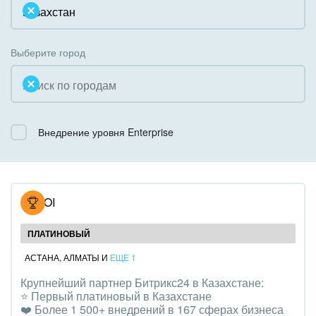
Облачный Битрикс24
Системное администрирование
Некоммерческие, религиозные организации,
Коробочная версия
Благотворительность
Создание сайтов
Выберите город
Недвижимость, риэлтерские компании
Интернет-магазин и CRM
Образование, наука
Крупные корпоративные внедрения
Общественно-политические организации
Внедрение уровня Enterprise
Внедрение для медицины
Охрана, безопасность
Внедрение для гос.организаций
Промышленность
Внедрение онлайн-продаж
NOVOI
СМИ, издательства, справочники
Внедрение онлайн-офиса / Интранета
ПЛАТИНОВЫЙ
Страхование
АСТАНА
,
АЛМАТЫ
И
ЕЩЕ 1
Крупнейший партнер Битрикс24 в Казахстане:
Строительство, ремонт и благоустройство
⭐️ Первый платиновый в Казахстане
❤️ Более 1 500+ внедрений в 167 сферах бизнеса