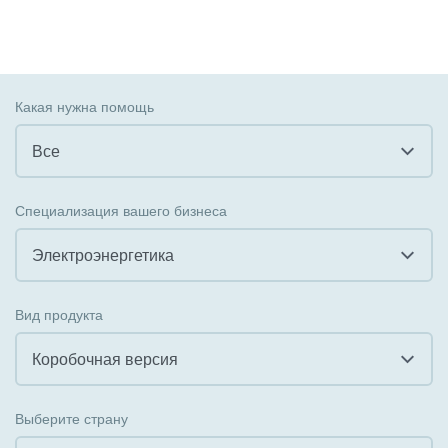
Какая нужна помощь
Все
Все
Специализация вашего бизнеса
Внедрение CRM
Электроэнергетика
Внедрение КЭДО
Все
Вид продукта
Интеграция с 1С
Гостинично-ресторанный бизнес
Коробочная версия
Организация задач и проектов
Государственные организации
Все
Внедрение Бизнес-процессов
Выберите страну
Коммунальные услуги, ЖКХ