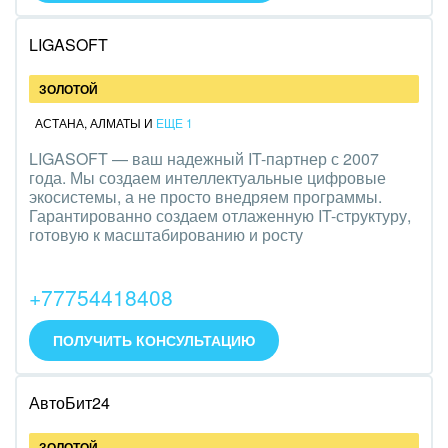
Оборудование, техника
LIGASOFT
Полиграфия
ЗОЛОТОЙ
Ритуальные услуги
АСТАНА
,
АЛМАТЫ
И
ЕЩЕ 1
Рынки и торговля
LIGASOFT — ваш надежный IT-партнер с 2007
года. Мы создаем интеллектуальные цифровые
Связь и телекоммуникации
экосистемы, а не просто внедряем программы.
Гарантированно создаем отлаженную IT-структуру,
Финансы, бухгалтерия, банки
готовую к масштабированию и росту
Химия и нефтехимия
+77754418408
Электроэнергетика
ПОЛУЧИТЬ КОНСУЛЬТАЦИЮ
Ювелирное дело
АвтоБит24
Юриспруденция
ЗОЛОТОЙ