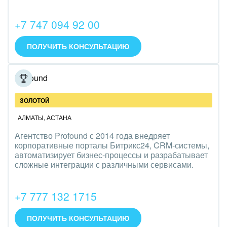
Интерьер, дизайн, декор
+7 747 094 92 00
IT, Интернет
ПОЛУЧИТЬ КОНСУЛЬТАЦИЮ
Консалтинговые и управленческие услуги
Культурные события, спорт, шоу-бизнес
Profound
Логистика
ЗОЛОТОЙ
АЛМАТЫ
,
АСТАНА
Мебель, лес, деревообработка
Агентство Profound с 2014 года внедряет
Медицина и фармацевтика
корпоративные порталы Битрикс24, CRM-системы,
автоматизирует бизнес-процессы и разрабатывает
сложные интеграции с различными сервисами.
Металлургия
Мода, одежда, аксессуары, стиль
+7 777 132 1715
Нефть, газ
ПОЛУЧИТЬ КОНСУЛЬТАЦИЮ