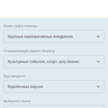
Какая нужна помощь
Крупные корпоративные внедрения
Все
Специализация вашего бизнеса
Внедрение CRM
Культурные события, спорт, шоу-бизнес
Внедрение КЭДО
Все
Вид продукта
Интеграция с 1С
Гостинично-ресторанный бизнес
Коробочная версия
Организация задач и проектов
Государственные организации
Все
Внедрение Бизнес-процессов
Выберите страну
Коммунальные услуги, ЖКХ