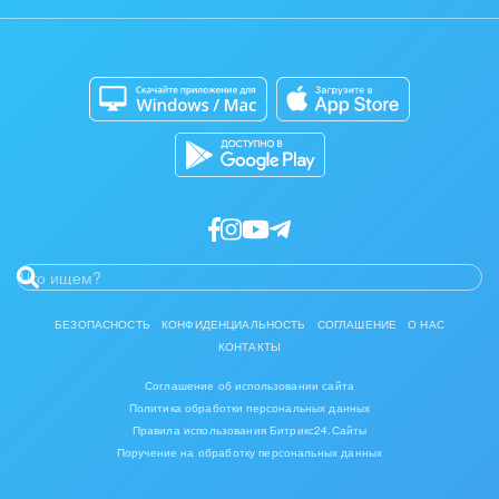
Задать вопрос
Интерьер, дизайн, декор
Сайты
Приложение для Windows и Mac
IT, Интернет
Магазины
Каталог приложений
Консалтинговые и управленческие услуги
Разработчикам приложений
Культурные события, спорт, шоу-бизнес
Логистика
Мебель, лес, деревообработка
Медицина и фармацевтика
БЕЗОПАСНОСТЬ
КОНФИДЕНЦИАЛЬНОСТЬ
СОГЛАШЕНИЕ
О НАС
КОНТАКТЫ
Металлургия
Соглашение об использовании сайта
Мода, одежда, аксессуары, стиль
Политика обработки персональных данных
Правила использования Битрикс24.Сайты
Поручение на обработку персональных данных
Нефть, газ