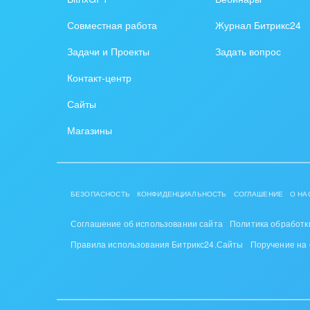
Создание сайтов
Обще
Совместная работа
Журнал Битрикс24
Интернет-магазин и CRM
орга
Задачи и Проекты
Задать вопрос
Крупные корпоративные
Охра
Контакт-центр
внедрения
Пром
Сайты
Внедрение для медицины
СМИ,
Магазины
Внедрение для
спра
гос.организаций
Стра
Внедрение онлайн-
БЕЗОПАСНОСТЬ
КОНФИДЕНЦИАЛЬНОСТЬ
СОГЛАШЕНИЕ
О НА
продаж
Строи
благ
Соглашение об использовании сайта
Политика обработк
Внедрение онлайн-офиса
Правила использования Битрикс24.Сайты
Поручение на
/ Интранета
Тран
авто
Труд