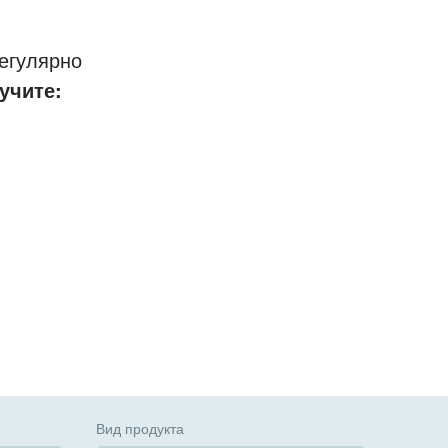
егулярно
учите:
Вид продукта