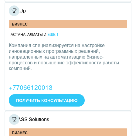
Оборудование, техника
LookUp
Полиграфия
БИЗНЕС
Ритуальные услуги
АСТАНА
,
АЛМАТЫ
И
ЕЩЕ 1
Рынки и торговля
Компания специализируется на настройке
инновационных программных решений,
Связь и телекоммуникации
направленных на автоматизацию бизнес-
процессов и повышение эффективности работы
компаний.
Финансы, бухгалтерия, банки
Химия и нефтехимия
+77066120013
Электроэнергетика
ПОЛУЧИТЬ КОНСУЛЬТАЦИЮ
Ювелирное дело
IT DASS Solutions
Юриспруденция
БИЗНЕС