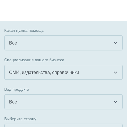
Какая нужна помощь
Все
Все
Специализация вашего бизнеса
Внедрение CRM
СМИ, издательства, справочники
Внедрение КЭДО
Все
Вид продукта
Интеграция с 1С
Гостинично-ресторанный бизнес
Все
Организация задач и проектов
Государственные организации
Все
Внедрение Бизнес-процессов
Выберите страну
Коммунальные услуги, ЖКХ