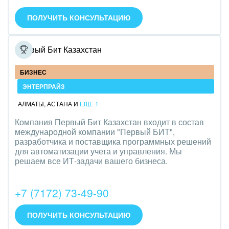
Интерьер, дизайн, декор
ПОЛУЧИТЬ КОНСУЛЬТАЦИЮ
IT, Интернет
Первый Бит Казахстан
Консалтинговые и управленческие услуги
БИЗНЕС
Культурные события, спорт, шоу-бизнес
ЭНТЕРПРАЙЗ
Логистика
АЛМАТЫ
,
АСТАНА
И
ЕЩЕ 1
Мебель, лес, деревообработка
Компания Первый Бит Казахстан входит в состав
международной компании "Первый БИТ",
разработчика и поставщика программных решений
Медицина и фармацевтика
для автоматизации учета и управления. Мы
решаем все ИТ-задачи вашего бизнеса.
Металлургия
Мода, одежда, аксессуары, стиль
+7 (7172) 73-49-90
Нефть, газ
ПОЛУЧИТЬ КОНСУЛЬТАЦИЮ