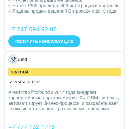
Транспорт, Авиация, автобизнес
✅Более 1200 проектов, 300 интеграций и настроек
✅Лидеры продаж решений Битрикс24 с 2013 года
Трудоустройство
Красота, фитнес, спорт
+7 747 094 92 00
PR, маркетинг, реклама,
ПОЛУЧИТЬ КОНСУЛЬТАЦИЮ
АПК и пищевая промышленность
Profound
Выставки, семинары, конференции
ЗОЛОТОЙ
Горнодобывающая отрасль
АЛМАТЫ
,
АСТАНА
Досуг, туризм и отдых
Агентство Profound с 2014 года внедряет
корпоративные порталы Битрикс24, CRM-системы,
Изготовление памятников и мемориальных
автоматизирует бизнес-процессы и разрабатывает
сложные интеграции с различными сервисами.
комплексов
Инвестиционный бизнес
+7 777 132 1715