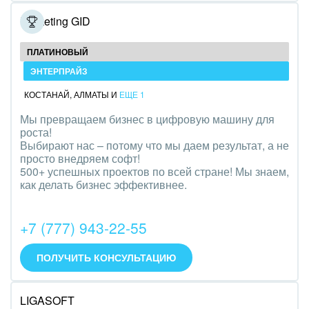
Полиграфия
Marketing GID
Ритуальные услуги
ПЛАТИНОВЫЙ
ЭНТЕРПРАЙЗ
Рынки и торговля
КОСТАНАЙ
,
АЛМАТЫ
И
ЕЩЕ 1
Связь и телекоммуникации
Мы превращаем бизнес в цифровую машину для
роста!
Финансы, бухгалтерия, банки
Выбирают нас – потому что мы даем результат, а не
просто внедряем софт!
Химия и нефтехимия
500+ успешных проектов по всей стране! Мы знаем,
как делать бизнес эффективнее.
Электроэнергетика
+7 (777) 943-22-55
Ювелирное дело
Юриспруденция
ПОЛУЧИТЬ КОНСУЛЬТАЦИЮ
LIGASOFT