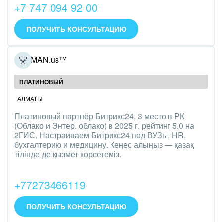
+7 747 094 92 00
IT, Интернет
ПОЛУЧИТЬ КОНСУЛЬТАЦИЮ
Консалтинговые и управленческие услуги
Культурные события, спорт, шоу-бизнес
GETMAN.us™
Логистика
ПЛАТИНОВЫЙ
АЛМАТЫ
Мебель, лес, деревообработка
Платиновый партнёр Битрикс24, 3 место в РК
Медицина и фармацевтика
(Облако и Энтер. облако) в 2025 г, рейтинг 5.0 на
2ГИС. Настраиваем Битрикс24 под ВУЗы, HR,
бухгалтерию и медицину. Кеңес алыңыз — қазақ
Металлургия
тілінде де қызмет көрсетеміз.
Мода, одежда, аксессуары, стиль
+77273466119
Нефть, газ
ПОЛУЧИТЬ КОНСУЛЬТАЦИЮ
Оборудование, техника