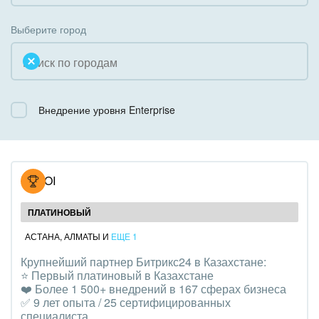
Коробочная версия
Благотворительность
Создание сайтов
Выберите город
Недвижимость, риэлтерские компании
Интернет-магазин и CRM
Образование, наука
Крупные корпоративные внедрения
Общественно-политические организации
Внедрение уровня Enterprise
Внедрение для медицины
Охрана, безопасность
Внедрение для гос.организаций
Промышленность
Внедрение онлайн-продаж
NOVOI
СМИ, издательства, справочники
Внедрение онлайн-офиса / Интранета
ПЛАТИНОВЫЙ
Страхование
АСТАНА
,
АЛМАТЫ
И
ЕЩЕ 1
Крупнейший партнер Битрикс24 в Казахстане:
Строительство, ремонт и благоустройство
⭐️ Первый платиновый в Казахстане
❤️ Более 1 500+ внедрений в 167 сферах бизнеса
Транспорт, Авиация, автобизнес
✅ 9 лет опыта / 25 сертифицированных
специалиста