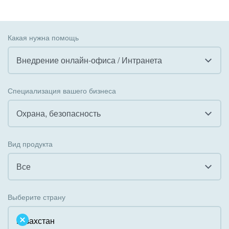
Какая нужна помощь
Внедрение онлайн-офиса / Интранета
Все
Специализация вашего бизнеса
Внедрение CRM
Охрана, безопасность
Внедрение КЭДО
Все
Вид продукта
Интеграция с 1С
Гостинично-ресторанный бизнес
Все
Организация задач и проектов
Государственные организации
Все
Внедрение Бизнес-процессов
Выберите страну
Коммунальные услуги, ЖКХ
Облачный Битрикс24
Системное администрирование
Некоммерческие, религиозные организации,