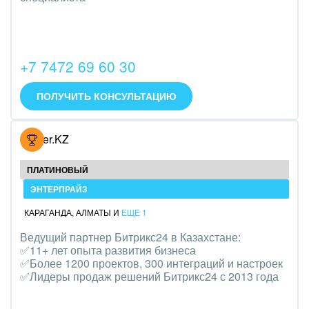
Трудоустройство
Красота, фитнес, спорт
+7 7472 69 60 30
PR, маркетинг, реклама,
ПОЛУЧИТЬ КОНСУЛЬТАЦИЮ
АПК и пищевая промышленность
Выставки, семинары, конференции
Hoster.KZ
Горнодобывающая отрасль
ПЛАТИНОВЫЙ
Досуг, туризм и отдых
ЭНТЕРПРАЙЗ
КАРАГАНДА
,
АЛМАТЫ
И
ЕЩЕ 1
Изготовление памятников и мемориальных
Ведущий партнер Битрикс24 в Казахстане:
комплексов
✅11+ лет опыта развития бизнеса
✅Более 1200 проектов, 300 интеграций и настроек
Инвестиционный бизнес
✅Лидеры продаж решений Битрикс24 с 2013 года
Интерьер, дизайн, декор