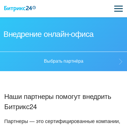
ВОЗМОЖНОСТИ
Внедрение онлайн-офиса
ЦЕНЫ
ИНТЕГРАЦИИ
Выбрать партнёра
ВНЕДРЕНИЕ
Выбрать партнёра
ПОДДЕРЖКА
Наши партнеры помогут внедрить
Стать партнёром
Битрикс24
ҚАЗАҚША
Кейсы партнеров
ПОЛУЧИТЬ БЕСПЛАТНО
Партнеры — это сертифицированные компании,