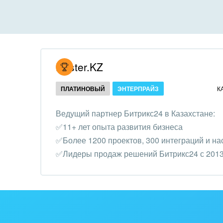
Все
Все
Внедрение CRM
Гост
бизн
Внедрение КЭДО
Госу
Hoster.KZ
Интеграция с 1С
Комм
ПЛАТИНОВЫЙ
ЭНТЕРПРАЙЗ
К
Организация задач и
проектов
Неко
Ведущий партнер Битрикс24 в Казахстане:
орга
✅11+ лет опыта развития бизнеса
Внедрение Бизнес-
Благ
✅Более 1200 проектов, 300 интеграций и на
процессов
Недв
✅Лидеры продаж решений Битрикс24 с 2013
Системное
комп
администрирование
Обра
Создание сайтов
Обще
Интернет-магазин и CRM
орга