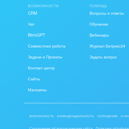
ВОЗМОЖНОСТИ
ПОМОЩЬ
Крупные корпоративные
Охра
CRM
Вопросы и ответы
внедрения
Пром
Чат
Обучение
Внедрение для медицины
BitrixGPT
Вебинары
СМИ,
Внедрение для
спра
Совместная работа
Журнал Битрикс24
гос.организаций
Стра
Задачи и Проекты
Задать вопрос
Внедрение онлайн-
Контакт-центр
продаж
Строи
благ
Сайты
Внедрение онлайн-офиса
/ Интранета
Тран
Магазины
авто
Труд
БЕЗОПАСНОСТЬ
КОНФИДЕНЦИАЛЬНОСТЬ
СОГЛАШЕНИЕ
О НА
Красо
Соглашение об использовании сайта
Политика обработк