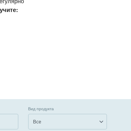
егулярно
учите:
Вид продукта
Все