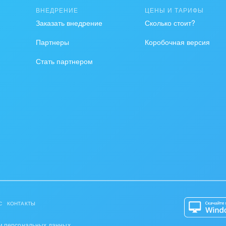
ВНЕДРЕНИЕ
ЦЕНЫ И ТАРИФЫ
на, безопасность
Заказать внедрение
Сколько стоит?
ышленность
Партнеры
Коробочная версия
Стать партнером
 издательства,
вочники
хование
тельство, ремонт и
оустройство
спорт, Авиация,
бизнес
оустройство
С
КОНТАКТЫ
та, фитнес, спорт
и персональных данных