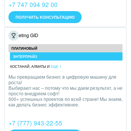
+7 747 094 92 00
IT, Интернет
ПОЛУЧИТЬ КОНСУЛЬТАЦИЮ
Консалтинговые и управленческие услуги
Культурные события, спорт, шоу-бизнес
Marketing GID
Логистика
ПЛАТИНОВЫЙ
ЭНТЕРПРАЙЗ
Мебель, лес, деревообработка
КОСТАНАЙ
,
АЛМАТЫ
И
ЕЩЕ 1
Медицина и фармацевтика
Мы превращаем бизнес в цифровую машину для
роста!
Металлургия
Выбирают нас – потому что мы даем результат, а не
просто внедряем софт!
Мода, одежда, аксессуары, стиль
500+ успешных проектов по всей стране! Мы знаем,
как делать бизнес эффективнее.
Нефть, газ
+7 (777) 943-22-55
Оборудование, техника