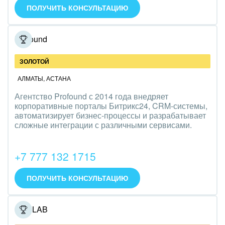
ПОЛУЧИТЬ КОНСУЛЬТАЦИЮ
Полиграфия
Ритуальные услуги
Profound
Рынки и торговля
ЗОЛОТОЙ
Связь и телекоммуникации
АЛМАТЫ
,
АСТАНА
Агентство Profound с 2014 года внедряет
Финансы, бухгалтерия, банки
корпоративные порталы Битрикс24, CRM-системы,
автоматизирует бизнес-процессы и разрабатывает
Химия и нефтехимия
сложные интеграции с различными сервисами.
Электроэнергетика
+7 777 132 1715
Ювелирное дело
ПОЛУЧИТЬ КОНСУЛЬТАЦИЮ
Юриспруденция
ONELAB