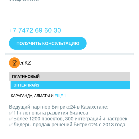
Трудоустройство
Красота, фитнес, спорт
+7 7472 69 60 30
PR, маркетинг, реклама,
ПОЛУЧИТЬ КОНСУЛЬТАЦИЮ
АПК и пищевая промышленность
Выставки, семинары, конференции
Hoster.KZ
Горнодобывающая отрасль
ПЛАТИНОВЫЙ
Досуг, туризм и отдых
ЭНТЕРПРАЙЗ
КАРАГАНДА
,
АЛМАТЫ
И
ЕЩЕ 1
Изготовление памятников и мемориальных
Ведущий партнер Битрикс24 в Казахстане:
комплексов
✅11+ лет опыта развития бизнеса
✅Более 1200 проектов, 300 интеграций и настроек
Инвестиционный бизнес
✅Лидеры продаж решений Битрикс24 с 2013 года
Интерьер, дизайн, декор