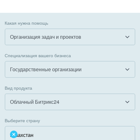
Какая нужна помощь
Организация задач и проектов
Все
Специализация вашего бизнеса
Внедрение CRM
Государственные организации
Внедрение КЭДО
Все
Вид продукта
Интеграция с 1С
Гостинично-ресторанный бизнес
Облачный Битрикс24
Организация задач и проектов
Государственные организации
Все
Внедрение Бизнес-процессов
Выберите страну
Коммунальные услуги, ЖКХ
Облачный Битрикс24
Системное администрирование
Некоммерческие, религиозные организации,