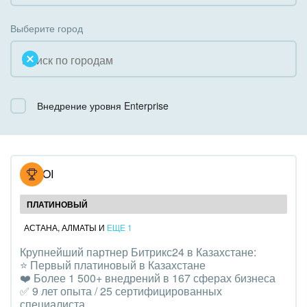
Коробочная версия
Благотворительность
Создание сайтов
Выберите город
Недвижимость, риэлтерские компании
Интернет-магазин и CRM
Образование, наука
Крупные корпоративные внедрения
Общественно-политические организации
Внедрение уровня Enterprise
Внедрение для медицины
Охрана, безопасность
Внедрение для гос.организаций
Промышленность
Внедрение онлайн-продаж
NOVOI
СМИ, издательства, справочники
Внедрение онлайн-офиса / Интранета
ПЛАТИНОВЫЙ
Страхование
АСТАНА
,
АЛМАТЫ
И
ЕЩЕ 1
Крупнейший партнер Битрикс24 в Казахстане:
Строительство, ремонт и благоустройство
⭐️ Первый платиновый в Казахстане
❤️ Более 1 500+ внедрений в 167 сферах бизнеса
Транспорт, Авиация, автобизнес
✅ 9 лет опыта / 25 сертифицированных
специалиста