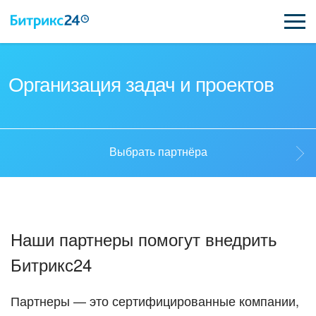
ВОЗМОЖНОСТИ
Организация задач и проектов
ЦЕНЫ
ИНТЕГРАЦИИ
Выбрать партнёра
ВНЕДРЕНИЕ
Выбрать партнёра
ПОДДЕРЖКА
Наши партнеры помогут внедрить
Стать партнёром
Битрикс24
ҚАЗАҚША
Кейсы партнеров
ПОЛУЧИТЬ БЕСПЛАТНО
Партнеры — это сертифицированные компании,