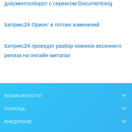
документооборот с сервисом Documentolog
Битрикс24 Орион: в потоке изменений
Битрикс24 проведет разбор новинок весеннего
релиза на онлайн-митапах
ВОЗМОЖНОСТИ
CRM
ПОМОЩЬ
Чат
Вопросы и ответы
ВНЕДРЕНИЕ
BitrixGPT
Обучение
Заказать внедрение