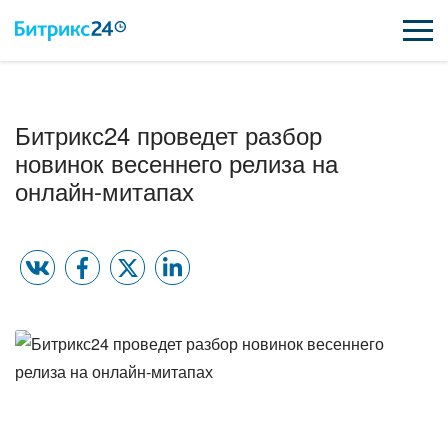
ВОЗМОЖНОСТИ
Битрикс24 проведет разбор
ЦЕНЫ
новинок весеннего релиза на
онлайн-митапах
ИНТЕГРАЦИИ
ВНЕДРЕНИЕ
ПОДДЕРЖКА
ҚАЗАҚША
ПОЛУЧИТЬ БЕСПЛАТНО