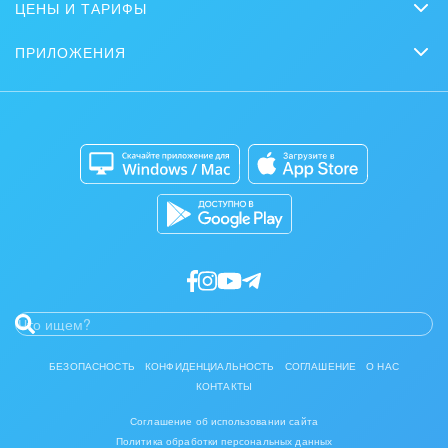
Совместная работа
ЦЕНЫ И ТАРИФЫ
Вебинары
Партнеры
Сколько стоит?
Задачи и Проекты
Журнал Битрикс24
ПРИЛОЖЕНИЯ
Стать партнером
Коробочная версия
Контакт-центр
Мобильное приложение
Задать вопрос
Сайты
Приложение для Windows и Mac
Магазины
Каталог приложений
Разработчикам приложений
БЕЗОПАСНОСТЬ
КОНФИДЕНЦИАЛЬНОСТЬ
СОГЛАШЕНИЕ
О НАС
КОНТАКТЫ
Соглашение об использовании сайта
Политика обработки персональных данных