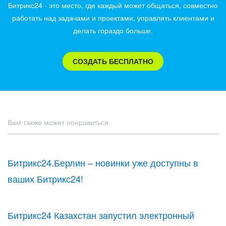
Битрикс24 - это место, где каждый может общаться, совместно
работать над задачами и проектами, управлять клиентами и
делать гораздо больше.
СОЗДАТЬ БЕСПЛАТНО
Вам также может понравиться
Битрикс24.Берлин – новинки уже доступны в
ваших Битрикс24!
Битрикс24 Казахстан запустил электронный