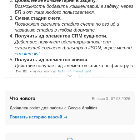
Добавление комментария в задачу.
Возможность добавить комментарий в задачу, через
БП и от лица любого пользователя.
Смена стадии счета.
Позволяет сменить стадию счета по его ид и
названию стадии в любом формате.
Получить ид элементов CRM сущности.
Действие получает идентификаторы crm
сущностей согласно фильтра в JSON, через метод
crm.item.list
Получить ид элементов списка
.
Действие получает ид элементов списка по фильтру в
JSON, через метод
lists.element.get
Получение ID компании по счету IBAN.
Действие (робот) найдет компанию по IBAN счета в
реквизитах. Будет полезно при организации логики
загрузки банковских выписок.
Что нового
Версия 3 · 07.08.2026
Склонение даты по падежам.
Переведет любой формат даты в прописной
Добавлен робот для работы с Google Analitics
вариант, например: первого апреля две тысячи
Показать историю версий →
двадцать пятого года.
Пауза до 600 секунд.
Действие позволяет отложить выполнение БП и обойти
стандартное ограничение паузы в 10 минут.