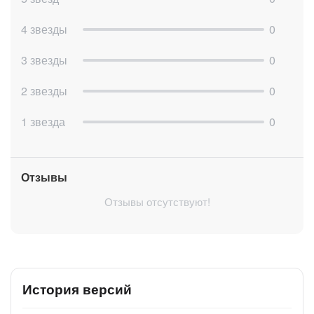
Действие генерирует xml документ.
Удаление multifield с элемента crm.
4 звезды
0
Действие удаляет значение поля типа multifield
(телефон, email, мессенжер и т.д.) с элемента crm.
3 звезды
0
Копирование контактов с компании.
Действие копирует контакты из компании в
2 звезды
0
контакт (с проверкой на отсутствие данных в
текущих контактах).
Расчет маржи.
1 звезда
0
Действие рассчитывает маржу на основании данных
у товаров.
Добавление нового робота / действия бизнес-процесса:
Отзывы
Напишите разработчику;
Дождитесь ответа о принятии или отклонении задачи в
Отзывы отсутствуют!
работу.
Ограничения по тарифам Битрикс24:
Роботы в CRM - Профессиональный, Стандартный,
Базовый;
Роботы в задачах - Профессиональный, Стандартный;
История версий
Роботы в "Роботизация бизнеса (RPA)" работают на
всех тарифах;
Роботы в "Смарт-процессах" - Профессиональный;