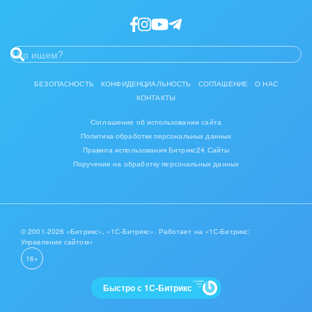
Интерьер, дизайн, декор
IT, Интернет
Консалтинговые и управленческие услуги
БЕЗОПАСНОСТЬ
КОНФИДЕНЦИАЛЬНОСТЬ
СОГЛАШЕНИЕ
О НАС
КОНТАКТЫ
Культурные события, спорт, шоу-бизнес
Соглашение об использовании сайта
Логистика
Политика обработки персональных данных
Правила использования Битрикс24.Сайты
Мебель, лес, деревообработка
Поручение на обработку персональных данных
Медицина и фармацевтика
Металлургия
© 2001-2026 «Битрикс», «1С-Битрикс». Работает на «1С-Битрикс:
Управление сайтом»
Мода, одежда, аксессуары, стиль
16+
Нефть, газ
Быстро с 1С-Битрикс