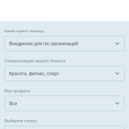
Какая нужна помощь
Внедрение для гос.организаций
Все
Специализация вашего бизнеса
Внедрение CRM
Красота, фитнес, спорт
Внедрение КЭДО
Все
Вид продукта
Интеграция с 1С
Гостинично-ресторанный бизнес
Все
Организация задач и проектов
Государственные организации
Все
Внедрение Бизнес-процессов
Выберите страну
Коммунальные услуги, ЖКХ