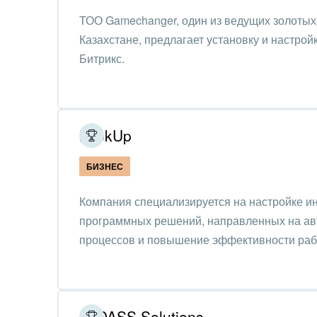
Нефть
ТОО Gamechanger, один из ведущих золотых
Казахстане, предлагает установку и настрой
Обор
Битрикс.
Поли
Риту
LookUp
Рынк
БИЗНЕС
Связ
Компания специализируется на настройке 
Финан
программных решений, направленных на ав
Хими
процессов и повышение эффективности раб
Элек
Ювел
IT DASS Solutions