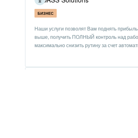
Юрис
БИЗНЕС
Наши услуги позволят Вам поднять прибыль
выше, получить ПОЛНЫЙ контроль над работ
максимально снизить рутину за счет автомат
BusinessProcess.kz
БИЗНЕС
Профессионально настраиваем Битрикс24 и 
специфику Вашего бизнеса. Обеспечиваем 
проектов и принятие персоналом.
Поддерживаем тренингами. Сопровождаем и