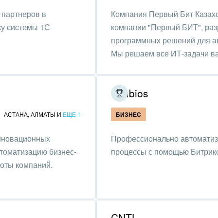
, газ
 партнеров в
Компания Первый Бит Казахс
ку системы 1С-
компании "Первый БИТ", раз
удование, техника
программных решений для ав
Мы решаем все ИТ-задачи ва
графия
альные услуги
Simbios
и и торговля
АСТАНА
,
АЛМАТЫ
И
ЕЩЕ 1
БИЗНЕС
ь и телекоммуникации
инновационных
Профессионально автоматизи
сы, бухгалтерия, банки
томатизацию бизнес-
процессы с помощью Битрик
я и нефтехимия
оты компаний.
троэнергетика
ирное дело
CNTL