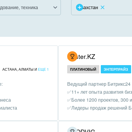
дование, техника
Казахстан
инично-ресторанный
ес
дарственные организации
Hoster.KZ
унальные услуги, ЖКХ
АСТАНА
,
АЛМАТЫ
И
ЕЩЕ 1
ПЛАТИНОВЫЙ
ЭНТЕРПРАЙЗ
ммерческие, религиозные
е:
Ведущий партнер Битрикс24 
низации,
✅11+ лет опыта развития би
отворительность
знеса
✅Более 1200 проектов, 300 и
ижимость, риэлтерские
циалиста
✅Лидеры продаж решений Би
ании
зование, наука
PRODVIG