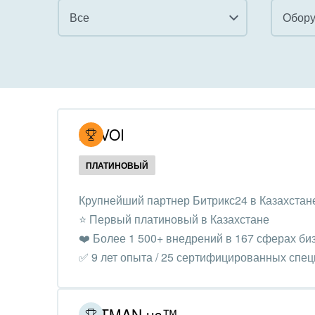
Все
Обору
Все
Все
Внедрение CRM
Гост
бизн
Внедрение КЭДО
Госу
NOVOI
Интеграция с 1С
Комм
ПЛАТИНОВЫЙ
Организация задач и
проектов
Неко
Крупнейший партнер Битрикс24 в Казахстан
орга
⭐️ Первый платиновый в Казахстане
Внедрение Бизнес-
Благ
❤️ Более 1 500+ внедрений в 167 сферах би
процессов
Недв
✅ 9 лет опыта / 25 сертифицированных спе
Системное
комп
администрирование
Обра
GETMAN.us™