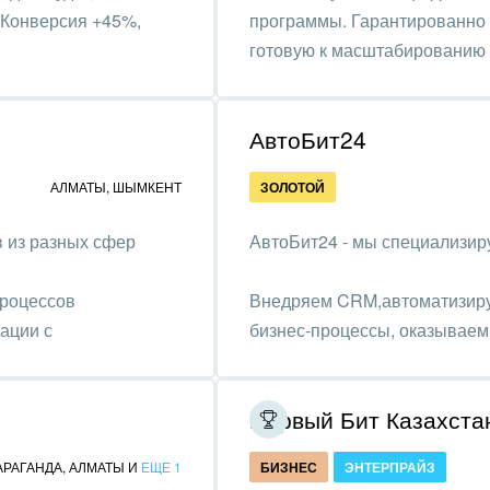
ьер, дизайн, декор
 Конверсия +45%,
программы. Гарантированно 
готовую к масштабированию 
нтернет
алтинговые и
вленческие услуги
АвтоБит24
урные события, спорт,
АЛМАТЫ
,
ШЫМКЕНТ
ЗОЛОТОЙ
бизнес
в из разных сфер
АвтоБит24 - мы специализиру
стика
ль, лес, деревообработка
процессов
Внедряем CRM,автоматизиру
ации с
бизнес-процессы, оказываем
цина и фармацевтика
Битрикс24 и учим всем этим 
ллургия
Первый Бит Казахста
 одежда, аксессуары,
ь
АРАГАНДА
,
АЛМАТЫ
И
ЕЩЕ 1
БИЗНЕС
ЭНТЕРПРАЙЗ