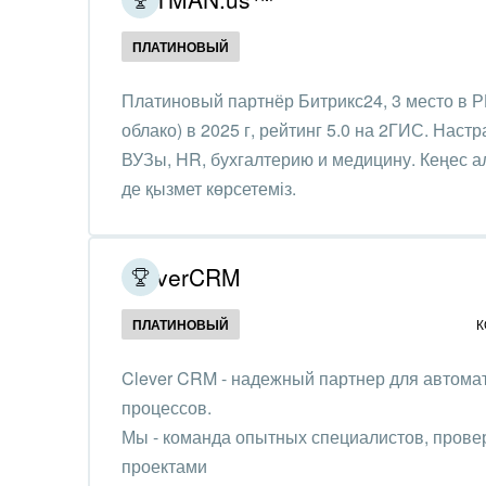
Создание сайтов
Обще
ПЛАТИНОВЫЙ
Интернет-магазин и CRM
орга
Крупные корпоративные
Платиновый партнёр Битрикс24, 3 место в Р
Охра
внедрения
облако) в 2025 г, рейтинг 5.0 на 2ГИС. Нас
Пром
ВУЗы, HR, бухгалтерию и медицину. Кеңес а
Внедрение для медицины
де қызмет көрсетеміз.
СМИ,
Внедрение для
спра
гос.организаций
CleverCRM
Стра
Внедрение онлайн-
продаж
Строи
ПЛАТИНОВЫЙ
К
благ
Внедрение онлайн-офиса
Clever CRM - надежный партнер для автома
/ Интранета
Тран
процессов.
авто
Мы - команда опытных специалистов, прове
проектами
Труд