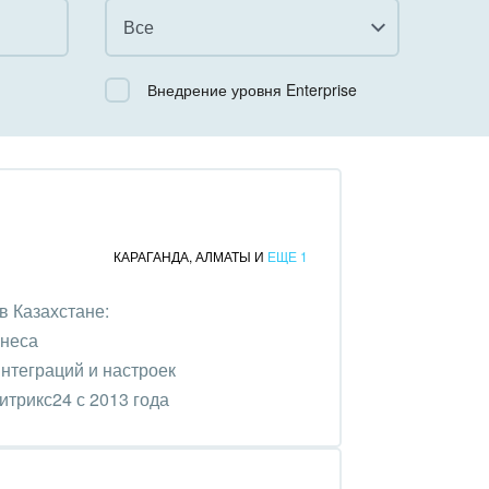
Все
Все
Внедрение уровня Enterprise
Облачный Битрикс24
Коробочная версия
КАРАГАНДА
,
АЛМАТЫ
И
ЕЩЕ 1
в Казахстане:
знеса
нтеграций и настроек
трикс24 с 2013 года