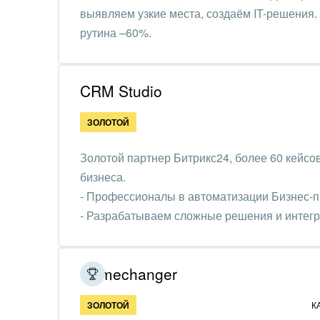
Интер
выявляем узкие места, создаём IT-решения.
рутина –60%.
IT, И
Конс
Реализовали 350+ кейсов
упра
CRM Studio
Культ
ЗОЛОТОЙ
шоу-
Золотой партнер Битрикс24, более 60 кейсо
Логи
бизнеса.
Мебе
- Профессионалы в автоматизации Бизнес-
- Разрабатываем сложные решения и интегр
Меди
использованием API
Мета
Gamechanger
Мода,
стил
ЗОЛОТОЙ
К