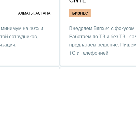
пруденция
АЛМАТЫ
,
АСТАНА
БИЗНЕС
 минимум на 40% и
Внедряем Bitrix24 с фокусом
ой сотрудников,
Работаем по ТЗ и без ТЗ - с
изации.
предлагаем решение. Пишем
1С и телефонией.
R2.kz
АЛМАТЫ
,
АСТАНА
И
ЕЩЕ 2
БИЗНЕС
кор. порталы под
Мы предлагаем простые и уд
приживаемость
любой отрасли
 консультируем