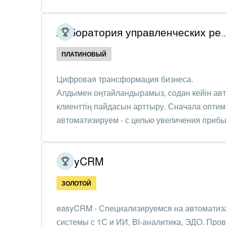
Красо
Лаборатория управленч
PR, м
ПЛАТИНОВЫЙ
АПК 
пром
Цифровая трансформация бизнеса.
Алдымен оңтайландырамыз, содан кейін ав
Выст
конф
клиенттің пайдасын арттыру. Сначала оптим
автоматизируем - с целью увеличения прибы
Горн
Досуг
easyCRM
Изго
мемо
ЗОЛОТОЙ
Инве
easyCRM - Специализируемся на автоматиз
системы с 1С и ИИ, BI-аналитика, ЭДО. Пров