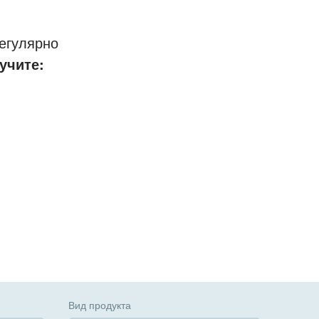
егулярно
учите:
Вид продукта