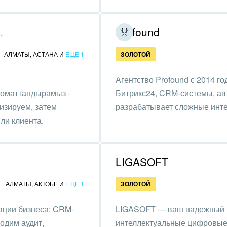
бизнес эффективнее.
та, фитнес, спорт
Profound
еских решений
аркетинг, реклама,
АЛМАТЫ
,
АСТАНА
И
ЕЩЕ 1
ЗОЛОТОЙ
и пищевая
ышленность
Агентство Profound с 2014 г
томаттандырамыз -
авки, семинары,
Битрикс24, CRM-системы, ав
еренции
изируем, затем
разрабатывает сложные инте
ли клиента.
одобывающая отрасль
, туризм и отдых
LIGASOFT
товление памятников и
риальных комплексов
АЛМАТЫ
,
АКТОБЕ
И
ЕЩЕ 1
ЗОЛОТОЙ
стиционный бизнес
ации бизнеса: CRM-
LIGASOFT — ваш надежный IT
одим аудит,
интеллектуальные цифровые 