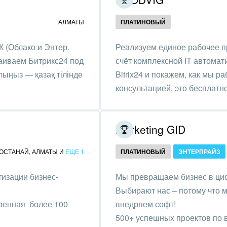
ственно-политические
АЛМАТЫ
ПЛАТИНОВЫЙ
низации
К (Облако и Энтер.
Реализуем единое рабочее п
на, безопасность
траиваем Битрикс24 под
счёт комплексной IT автомат
ышленность
лыңыз — қазақ тілінде
Bitrix24 и покажем, как мы р
консультацией, это бесплатно
 издательства,
вочники
хование
Marketing GID
тельство, ремонт и
ОСТАНАЙ
,
АЛМАТЫ
И
ЕЩЕ 1
ПЛАТИНОВЫЙ
ЭНТЕРПРАЙЗ
оустройство
тизации бизнес-
Мы превращаем бизнес в ци
спорт, Авиация,
Выбирают нас – потому что м
бизнес
ренная более 100
внедряем софт!
500+ успешных проектов по в
оустройство