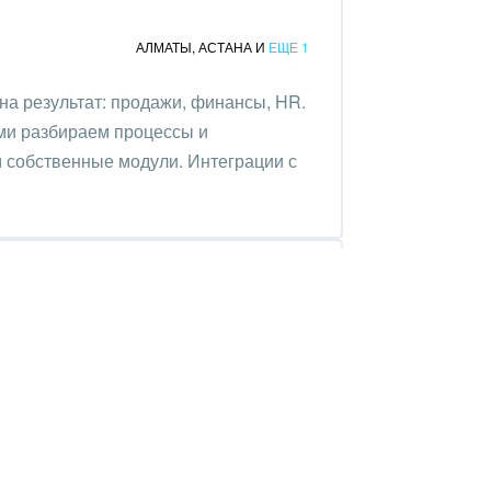
АЛМАТЫ
,
АСТАНА
И
ЕЩЕ 1
 на результат: продажи, финансы, HR.
ами разбираем процессы и
 собственные модули. Интеграции с
АЛМАТЫ
,
АКТАУ
И
ЕЩЕ 1
обные IT-решения для компаний