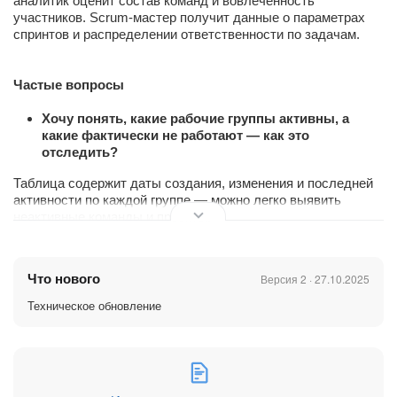
аналитик оценит состав команд и вовлечённость
участников. Scrum-мастер получит данные о параметрах
спринтов и распределении ответственности по задачам.
Частые вопросы
Хочу понять, какие рабочие группы активны, а
какие фактически не работают — как это
отследить?
Таблица содержит даты создания, изменения и последней
активности по каждой группе — можно легко выявить
неактивные команды и проекты.
Нужно получить список участников конкретной
группы — как это сделать?
Что нового
Версия 2 · 27.10.2025
Поле MEMBERS_IDS содержит множественные
Техническое обновление
идентификаторы участников — для детального разбора
потребуется связка с таблицей пользователей.
Что нужно для подключения к Битрикс24?
DNS-адрес портала и секретный ключ BI-коннектора.