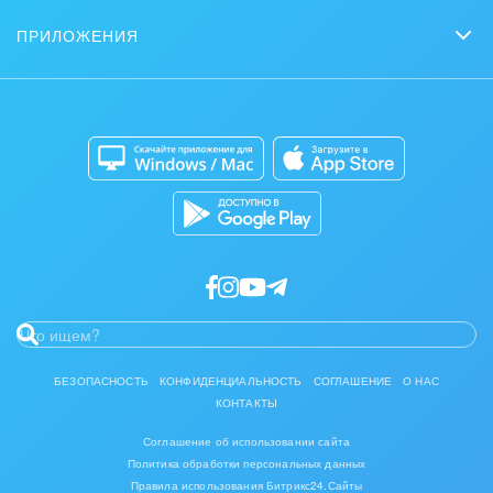
Партнеры
Сколько стоит?
Задачи и Проекты
Журнал Битрикс24
ПРИЛОЖЕНИЯ
Стать партнером
Коробочная версия
Контакт-центр
Мобильное приложение
Задать вопрос
Сайты
Приложение для Windows и Mac
Магазины
Каталог приложений
Разработчикам приложений
БЕЗОПАСНОСТЬ
КОНФИДЕНЦИАЛЬНОСТЬ
СОГЛАШЕНИЕ
О НАС
КОНТАКТЫ
Соглашение об использовании сайта
Политика обработки персональных данных
Правила использования Битрикс24.Сайты