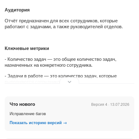
Аудитория
Отчёт предназначен для всех сотрудников, которые
работают с задачами, а также руководителей отделов.
Ключевые метрики
- Количество задач — это общее количество задач,
назначенных на конкретного сотрудника.
- Задачи в работе — это количество задач, которые
выполняются сотрудником.
- Просроченные задачи — это количество задач, которые
выполняются дольше, чем был установлен крайний срок.
Что нового
Версия 4 · 13.07.2026
- Горячие задачи — это число незавершённых задач, у
Исправление багов
которых до крайнего срока осталось менее 10% времени
или которые уже просрочены. Это основной показатель
Показать историю версий →
возможного срыва срока.
- Связь «постановщик-исполнитель» — показывает, кто и