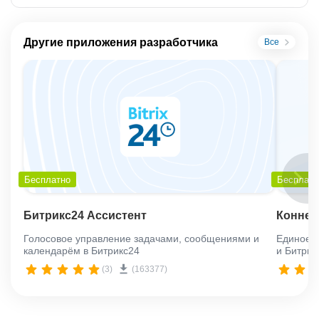
Другие приложения разработчика
Все
Бесплатно
Бесплатн
Битрикс24 Ассистент
Коннек
Голосовое управление задачами, сообщениями и
Единое 
календарём в Битрикс24
и Битрик
(3)
(163377)