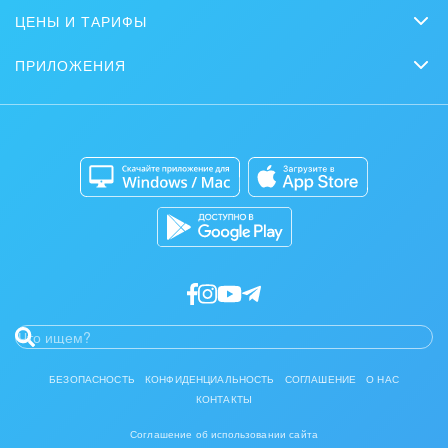
Совместная работа
ЦЕНЫ И ТАРИФЫ
Вебинары
Партнеры
Сколько стоит?
Задачи и Проекты
Журнал Битрикс24
ПРИЛОЖЕНИЯ
Стать партнером
Коробочная версия
Контакт-центр
Мобильное приложение
Задать вопрос
Сайты
Приложение для Windows и Mac
Магазины
Каталог приложений
Разработчикам приложений
БЕЗОПАСНОСТЬ
КОНФИДЕНЦИАЛЬНОСТЬ
СОГЛАШЕНИЕ
О НАС
КОНТАКТЫ
Соглашение об использовании сайта