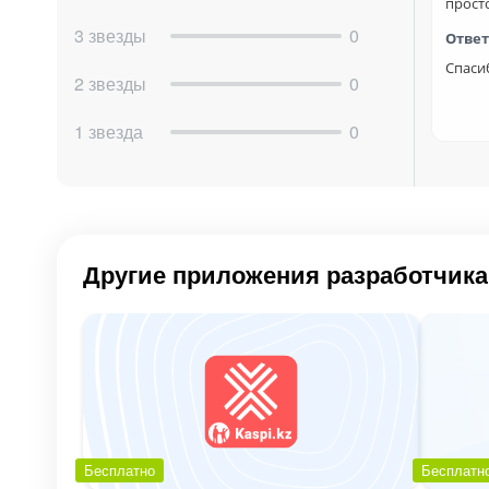
прост
Пример использования
3 звезды
0
Кейс: Разные типы сделок
Ответ
Спасиб
У вас есть поле "Тип продукта":
2 звезды
0
Программное обеспечение → показываем "
1 звезда
0
Консультация → показываем "Тематика", "
Оборудование → показываем "Модель", "С
Вместо одной формы с 15 полями — показы
Другие приложения разработчика
Возможности
Визуальный конструктор
— настройка б
Неограниченная вложенность
— логика 
Все типы полей Битрикс24
— полная сов
Автосохранение
— данные сохраняются 
Примеры применения
Бесплатно
Бесплатн
B2B продажи - Разные поля для юрлиц и ф