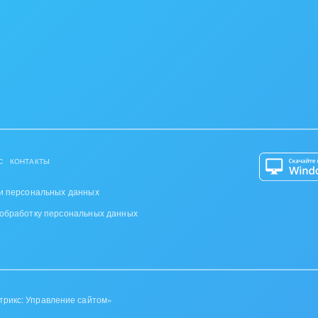
авсегда, без ограничений по времени.
 можно ознакомится по ссылке:
https://smart-
С
КОНТАКТЫ
и персональных данных
 обработку персональных данных
трикс: Управление сайтом»