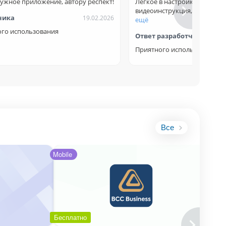
ужное приложение, автору респект!
Легкое в настройке приложе
видеоинструкция, понравилос
чика
19.02.2026
ещё
ого использования
Ответ разработчика
Приятного использования!
Все
Mobile
Бесплатно
Бесп