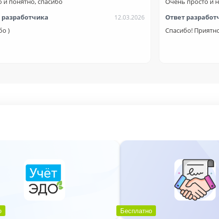
о и понятно, спасибо
Очень просто и н
 разработчика
Ответ разработ
12.03.2026
о )
Спасибо! Приятн
Количество лицензий", "Срок поддержки"
Количество часов"
ерийный номер", "Гарантия"
ваем только 5 нужных для конкретного случая.
ез программирования
любой сложности
местимость
моментально
о
Бесплатно
излиц, типов договоров, отраслей клиента