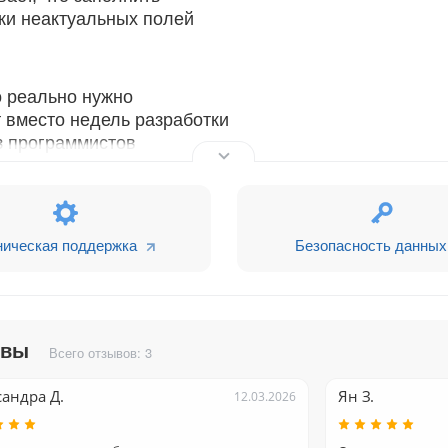
ки неактуальных полей
о реально нужно
 вместо недель разработки
з программистов
огику любой сложности
ническая поддержка
Безопасность данных
, компании, смарт-процессы
ывы
сделки")
Всего отзывов: 3
казать поля X, Y, Z"
андра Д.
Ян З.
12.03.2026