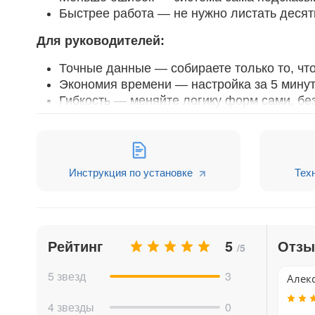
Быстрее работа — не нужно листать десят
Для руководителей:
Точные данные — собираете только то, чт
Экономия времени — настройка за 5 минут
Гибкость — меняйте логику форм сами, бе
Для администраторов:
Визуальный конструктор — никакого кода
Неограниченная вложенность — стройте л
Инструкция по установке
Тех
Работает везде — сделки, лиды, контакты
Как это работает?
Рейтинг
5
Отз
Выбираете основное поле (например, "Тип 
/5
Настраиваете логику: "Если выбрано А → по
5 звезд
3
Алекс
Сохраняете — готово! Форма работает
4 звезды
0