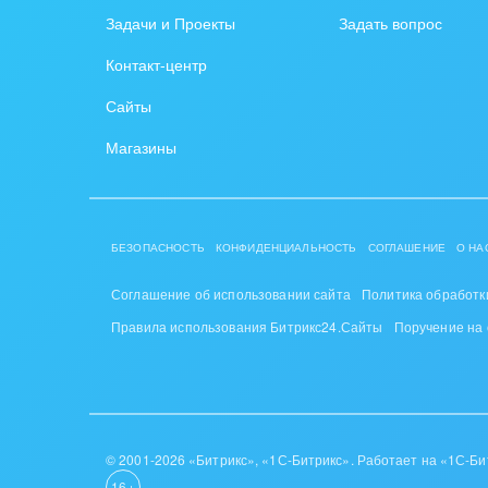
Задачи и Проекты
Задать вопрос
Никаких рисков — первое поле бесплатно н
Контакт-центр
C тарифами на использование приложения
fields.angrycode.kz/
Сайты
Магазины
БЕЗОПАСНОСТЬ
КОНФИДЕНЦИАЛЬНОСТЬ
СОГЛАШЕНИЕ
О НА
Соглашение об использовании сайта
Политика обработк
Правила использования Битрикс24.Сайты
Поручение на
© 2001-2026 «Битрикс», «1С-Битрикс». Работает на «1С-Би
16+