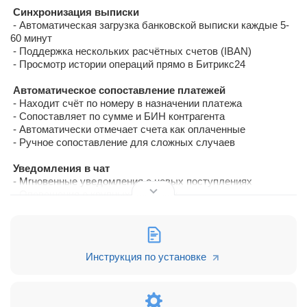
Синхронизация выписки
- Автоматическая загрузка банковской выписки каждые 5-
60 минут
- Поддержка нескольких расчётных счетов (IBAN)
- Просмотр истории операций прямо в Битрикс24
Автоматическое сопоставление платежей
- Находит счёт по номеру в назначении платежа
- Сопоставляет по сумме и БИН контрагента
- Автоматически отмечает счета как оплаченные
- Ручное сопоставление для сложных случаев
Уведомления в чат
- Мгновенные уведомления о новых поступлениях
- Оповещения о крупных платежах
- Информация об автоматически сопоставленных счетах
Исходящие платежи
- Робот для бизнес-процессов — создание платежей из
Инструкция по установке
сделок и счетов
- Автоматическая проверка реквизитов контрагента по БИН
- Черновик платежа отправляется в интернет-банк для
подписания