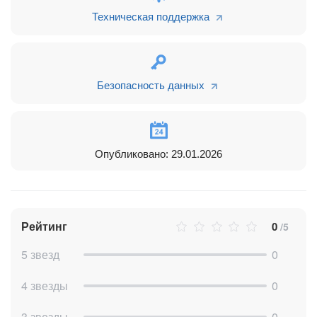
Техническая поддержка
Преимущества:
- Экономия времени бухгалтера — не нужно вручную
сверять выписку
- Актуальный статус оплаты счетов в CRM
- Менеджеры сразу видят поступление денег от клиента
Безопасность данных
- Безопасное хранение данных с шифрованием
Детальная информация и тарифы на использование
приложения указаны на сайте
https://bcc.angrycode.kz/
Опубликовано: 29.01.2026
Рейтинг
0
/5
5 звезд
0
4 звезды
0
3 звезды
0