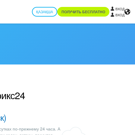
ВХОД
ҚАЗАҚША
ПОЛУЧИТЬ БЕСПЛАТНО
ВХОД
рикс24
к)
сутках по-прежнему 24 часа. А