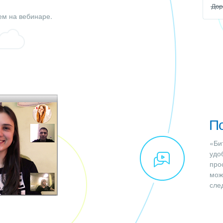
ем на вебинаре.
П
«Би
удо
прос
мож
сле