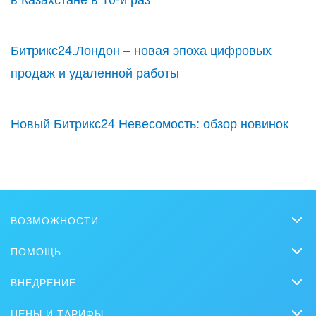
Битрикс24.Лондон – новая эпоха цифровых
продаж и удаленной работы
Новый Битрикс24 Невесомость: обзор новинок
ВОЗМОЖНОСТИ
CRM
ПОМОЩЬ
Чат
Вопросы и ответы
ВНЕДРЕНИЕ
BitrixGPT
Обучение
Заказать внедрение
Совместная работа
ЦЕНЫ И ТАРИФЫ
Вебинары