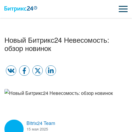
ВОЗМОЖНОСТИ
Новый Битрикс24 Невесомость:
ЦЕНЫ
обзор новинок
ИНТЕГРАЦИИ
ВНЕДРЕНИЕ
ПОДДЕРЖКА
ҚАЗАҚША
Bitrix24 Team
ПОЛУЧИТЬ БЕСПЛАТНО
15 мая 2025