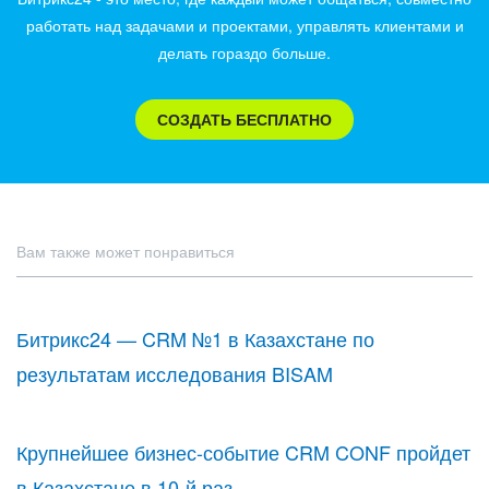
работать над задачами и проектами, управлять клиентами и
делать гораздо больше.
СОЗДАТЬ БЕСПЛАТНО
Вам также может понравиться
Битрикс24 — CRM №1 в Казахстане по
результатам исследования BISAM
Крупнейшее бизнес-событие CRM CONF пройдет
в Казахстане в 10-й раз