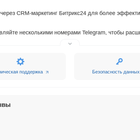
через CRM-маркетинг Битрикс24 для более эффекти
вляйте несколькими номерами Telegram, чтобы расш
т после 3-дневного бесплатного периода прямо из 
я отправка голосовых сообщений через встроенный 
ническая поддержка
Безопасность данных
ния.
ывы