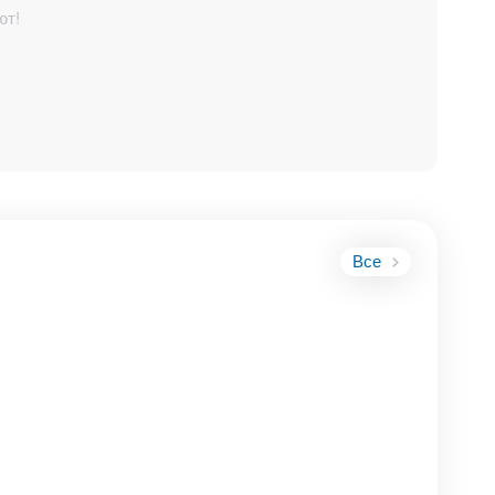
ют!
Все