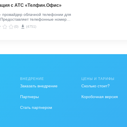
ация с АТС «Телфин.Офис»
– провайдер облачной телефонии для
. Предоставляет телефонные номера
ов России, 38 стран мира и
(0)
(4751)
ьную АТС «Телфин.Офис»
ВНЕДРЕНИЕ
ЦЕНЫ И ТАРИФЫ
Заказать внедрение
Сколько стоит?
Партнеры
Коробочная версия
Стать партнером