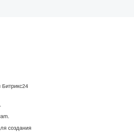
 Битрикс24
.
ram.
для создания