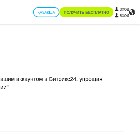
ВХОД
ҚАЗАҚША
ПОЛУЧИТЬ БЕСПЛАТНО
ВХОД
вашим аккаунтом в Битрикс24, упрощая
ии"