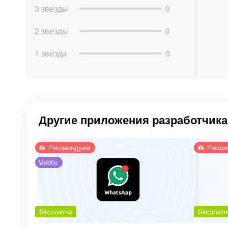
3 звезды
0
2 звезды
0
1 звезда
0
Другие приложения разработчика
Рекомендуем
Реком
Mobile
Бесплатно
Бесплатн