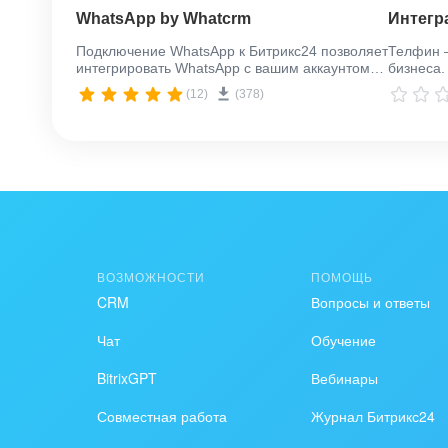
WhatsApp by Whatcrm
Интегр
Подключение WhatsApp к Битрикс24 позволяет
Телфин 
интегрировать WhatsApp с вашим аккаунтом в
бизнеса
Битрикс24, упрощая общение с клиентами и
73 город
(12)
(378)
передачу файлов, включая аудио сообщения,
виртуал
напрямую через "Открытые линии".
ВОЗМОЖНОСТИ
ПОМОЩЬ
CRM
Вопросы и ответы
Чат
Обучение
BitrixGPT
Вебинары
Совместная работа
Журнал Битрикс24