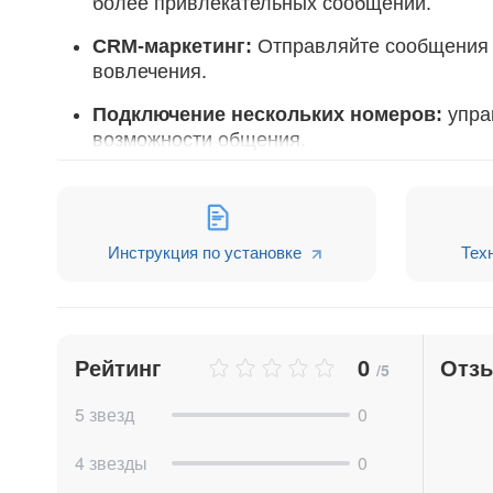
более привлекательных сообщений.
CRM-маркетинг:
Отправляйте сообщения 
вовлечения.
Подключение нескольких номеров:
упра
возможности общения.
Простая оплата виджета:
оплатите видже
виджета.
Отправка голосовых сообщений:
удобна
Инструкция по установке
Тех
мессенджер для более динамичного обще
Информация по тарифам и ценам
Рейтинг
0
Отз
/5
5 звезд
0
4 звезды
0