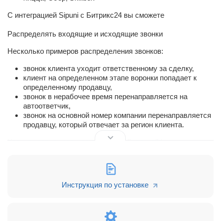
С интеграцией Sipuni c Битрикс24 вы сможете
Распределять входящие и исходящие звонки
Несколько примеров распределения звонков:
звонок клиента уходит ответственному за сделку,
клиент на определенном этапе воронки попадает к
определенному продавцу,
звонок в нерабочее время перенаправляется на
автоответчик,
звонок на основной номер компании перенаправляется
продавцу, который отвечает за регион клиента.
Хранить записи звонков в сделках Битрикс24
Руководитель сможет прослушать звонки и оценить
качество обслуживания. Продавец — переслушать
разговор с клиентом, чтобы вспомнить детали сделки.
Инструкция по установке
Создавать задачи при входящем звонке
Продавцу не нужно будет кликать по клавишам, чтобы