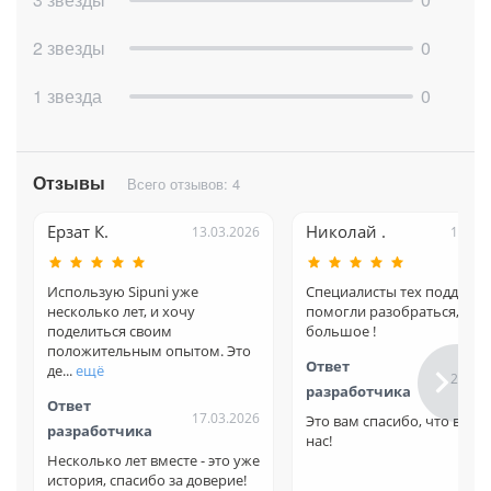
Описание тарифов — на сайте Sipuni:
2 звезды
0
https://sipuni.com/price/
1 звезда
0
Отзывы
Всего отзывов: 4
Ерзат К.
Николай .
13.03.2026
18.02
Использую Sipuni уже
Специалисты тех поддерж
несколько лет, и хочу
помогли разобраться, спа
поделиться своим
большое !
положительным опытом. Это
Ответ
де...
ещё
24.02
разработчика
Ответ
17.03.2026
Это вам спасибо, что выбр
разработчика
нас!
Несколько лет вместе - это уже
история, спасибо за доверие!