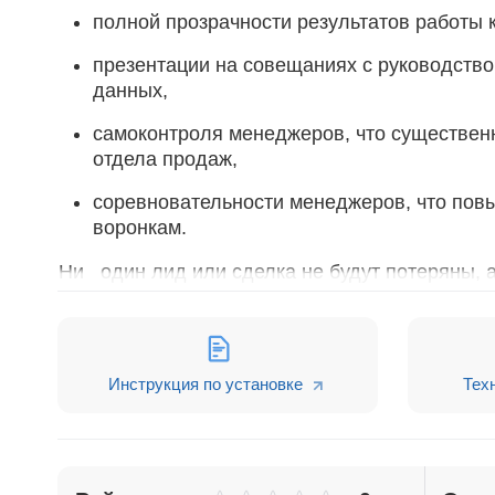
полной прозрачности результатов работы 
презентации на совещаниях с руководство
данных,
самоконтроля менеджеров, что существенн
отдела продаж,
соревновательности менеджеров, что пов
воронкам.
Ни один лид или сделка не будут потеряны, 
полного месяца ежедневного использования
Доступен на одноименной вкладке приложения 
Предоставляется абсолютно бесплатно при ус
Инструкция по установке
Тех
2. Дашборд продаж
- продуманный комплекс 
оперативного чекапа продаж,
быстрого наведения и легкого поддержан