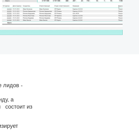
 лидов -
ду, а
и состоит из
изирует