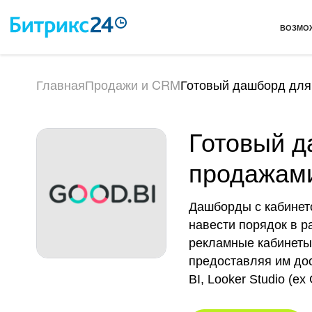
ВОЗМО
Главная
Продажи и CRM
Готовый дашборд для
Готовый д
продажам
Дашборды с кабинето
навести порядок в р
рекламные кабинеты,
предоставляя им до
BI, Looker Studio (e