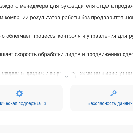
каждого менеджера для руководителя отдела продаж
м компании результатов работы без предварительно
о облегчает процессы контроля и управления для р
ышает скорость обработки лидов и продвижению сде
а скорость продаж и конверсия заметно вырастут по
 дашборда отделом продаж.
в Bitrix24.
тановке приложения.
ническая поддержка
Безопасность данных
отчетов
-
содержит все накопленные вами данные дл
ия порядка в CRM,