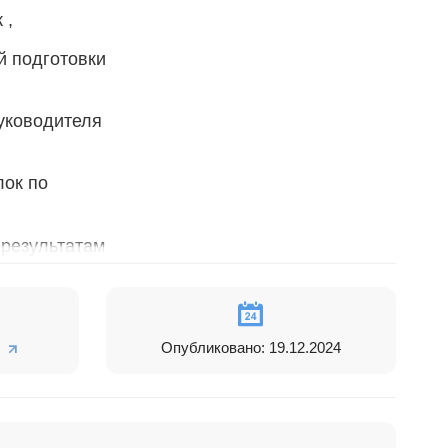
 ,
й подготовки
уководителя
лок по
 результатам
Опубликовано: 19.12.2024
я: