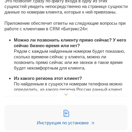
Это позволит сразу по факту входа в одну из этих
сущностей увидеть непосредственно на странице сущности
данные по номерам клиента, которые к ней привязаны.
Приложение обеспечит ответы на следующие вопросы при
работе с клиентами в CRM «Битрикс24»:
Можно ли позвонить клиенту прямо сейчас? У него
сейчас бизнес-время или нет?
Рядом с каждым найденным номером будет показано,
сколько времени сейчас у клиента, можно ли
позвонить прямо сейчас или же звонок в такое время
будет некомфортным для клиента.
Из какого региона этот клиент?
По найденным в сущности номерам телефона можно
определить, из какого региона России данный клиент
или из какой он страны, если номера иностранные. Это
может быть полезным в тех случаях, когда вы
проводите какие-либо акции или мероприятия в
региональных подразделениях и хотели бы оповестить
о них клиентов, для которых проводимые мероприятия
Инструкция по установке
могли бы быть актуальны.