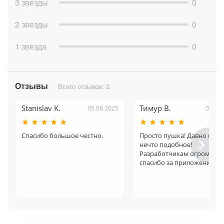
3 звезды
0
2 звезды
0
После импорта в поле вы увидите сообщение об успешном
импорте. Каждая строка файла - одна товарная позиция.
1 звезда
0
Итог импорта:
Отзывы
Всего отзывов: 2
Stanislav K.
Тимур В.
05.08.2025
08.11
Спасибо большое честно.
Просто пушка! Давно иска
нечто подобное!
Разработчикам огромное
спасибо за приложение!
е
Товары: