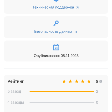
Техническая поддержка
Далее рассмотрим элементы поля “Загрузка товарных
позиций”
Безопасность данных
Выберите файл
При нажатии на кнопку “Выберите файл” на вашем
компьютере будет открыт проводник - в нем вы ищете и
выбираете необходимый для импорта файл:
Опубликовано: 08.11.2023
Рейтинг
5
/5
5 звезд
2
4 звезды
0