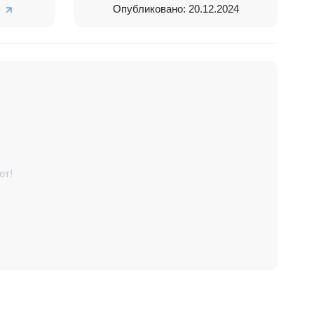
url, utm,
Опубликовано: 20.12.2024
t2Desk
.
hat2Desk,
ют!
икой вашей