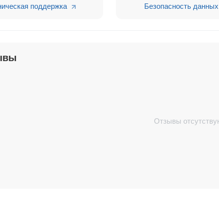
тем аналитики и записывать в поля сущностей CRM: 
ническая поддержка
Безопасность данных
ерфейс
Chat2Desk
прямо в Битрикс24.
ывы
ости, что позволяет не искать клиента в сервисе
Cha
ЩЕНИЯХ CHAT2DESK
домления в CRM, которые оповещают о событиях в C
Отзывы отсутству
венного
ации с CRM системой, в соответствии с бизнес лог