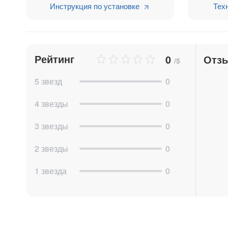
Приложение позволяет получать данные из сис
Инструкция по установке
Тех
yandex_id, google_id, comagic_id, roistat_visit.
ИТЕРФЕЙС CHAT2DESK В БИТРИКС24
В приложении есть возможность открыть инт
Рейтинг
0
Отз
/5
Также возможно писать клиенту прямо из сущн
5 звезд
0
УВЕДОМЛЕНИЯ В CRM О ВХОДЯЩИХ СООБ
4 звезды
0
В приложении есть возможность получать уве
3 звезды
0
например:
2 звезды
0
уведомление о сообщении от клиента
уведомление о назначении диалога
1 звезда
0
уведомление о новом диалоге без ответст
Приложение поддерживает разные типы интегр
компании:
ЛИД + КОНТАКТ + СДЕЛКА