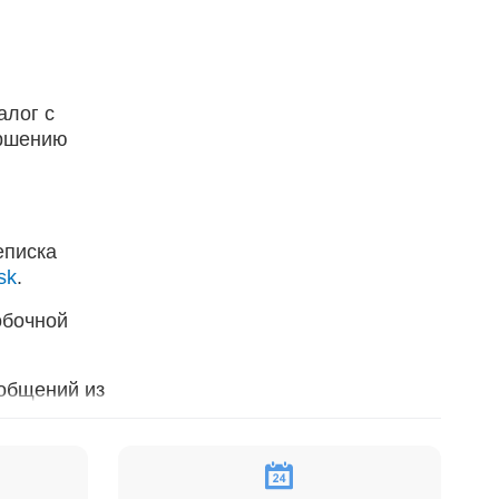
алог с
ершению
еписка
sk
.
обочной
ообщений из