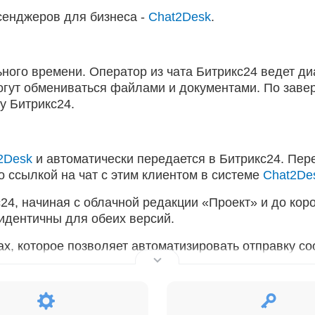
сенджеров для бизнеса -
Chat2Desk
.
ого времени. Оператор из чата Битрикс24 ведет ди
огут обмениваться файлами и документами. По зав
ку Битрикс24.
2Desk
и автоматически передается в Битрикс24. Пер
о ссылкой на чат с этим клиентом в системе
Chat2De
24, начиная с облачной редакции «Проект» и до кор
идентичны для обеих версий.
х, которое позволяет автоматизировать отправку с
писано в
инструкции
)