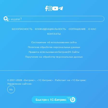
Интерьер, дизайн, декор
IT, Интернет
Консалтинговые и управленческие услуги
БЕЗОПАСНОСТЬ
КОНФИДЕНЦИАЛЬНОСТЬ
СОГЛАШЕНИЕ
О НАС
КОНТАКТЫ
Культурные события, спорт, шоу-бизнес
Соглашение об использовании сайта
Логистика
Политика обработки персональных данных
Правила использования Битрикс24.Сайты
Мебель, лес, деревообработка
Поручение на обработку персональных данных
Медицина и фармацевтика
Металлургия
© 2001-2026 «Битрикс», «1С-Битрикс». Работает на «1С-Битрикс:
Управление сайтом»
Мода, одежда, аксессуары, стиль
16+
Нефть, газ
Быстро с 1С-Битрикс