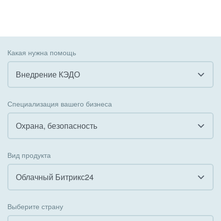
Какая нужна помощь
Внедрение КЭДО
Все
Специализация вашего бизнеса
Внедрение CRM
Охрана, безопасность
Внедрение КЭДО
Все
Вид продукта
Интеграция с 1С
Гостинично-ресторанный бизнес
Облачный Битрикс24
Организация задач и проектов
Государственные организации
Все
Внедрение Бизнес-процессов
Выберите страну
Коммунальные услуги, ЖКХ