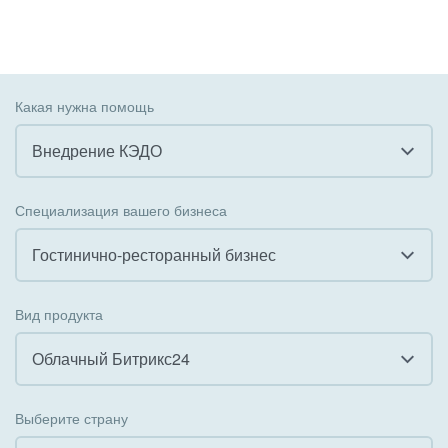
Какая нужна помощь
Внедрение КЭДО
Все
Специализация вашего бизнеса
Внедрение CRM
Гостинично-ресторанный бизнес
Внедрение КЭДО
Все
Вид продукта
Интеграция с 1С
Гостинично-ресторанный бизнес
Облачный Битрикс24
Организация задач и проектов
Государственные организации
Все
Внедрение Бизнес-процессов
Выберите страну
Коммунальные услуги, ЖКХ