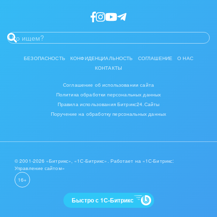
Интерьер, дизайн, декор
IT, Интернет
Консалтинговые и управленческие услуги
БЕЗОПАСНОСТЬ
КОНФИДЕНЦИАЛЬНОСТЬ
СОГЛАШЕНИЕ
О НАС
КОНТАКТЫ
Культурные события, спорт, шоу-бизнес
Соглашение об использовании сайта
Логистика
Политика обработки персональных данных
Правила использования Битрикс24.Сайты
Мебель, лес, деревообработка
Поручение на обработку персональных данных
Медицина и фармацевтика
Металлургия
© 2001-2026 «Битрикс», «1С-Битрикс». Работает на «1С-Битрикс:
Управление сайтом»
Мода, одежда, аксессуары, стиль
16+
Нефть, газ
Быстро с 1С-Битрикс