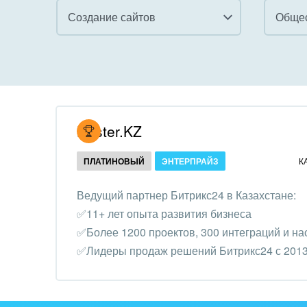
Создание сайтов
Все
Все
Внедрение CRM
Гост
бизн
Внедрение КЭДО
Госу
Hoster.KZ
Интеграция с 1С
Комм
ПЛАТИНОВЫЙ
ЭНТЕРПРАЙЗ
К
Организация задач и
проектов
Неко
Ведущий партнер Битрикс24 в Казахстане:
орга
✅11+ лет опыта развития бизнеса
Внедрение Бизнес-
Благ
✅Более 1200 проектов, 300 интеграций и на
процессов
Недв
✅Лидеры продаж решений Битрикс24 с 2013
Системное
комп
администрирование
Обра