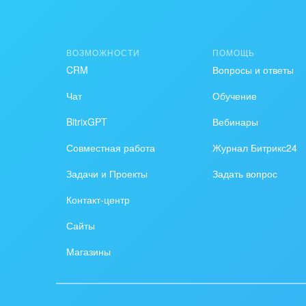
Создание сайтов
Обще
Интернет-магазин и CRM
орга
ВОЗМОЖНОСТИ
ПОМОЩЬ
Крупные корпоративные
Охра
CRM
Вопросы и ответы
внедрения
Пром
Чат
Обучение
Внедрение для медицины
BitrixGPT
Вебинары
СМИ,
Внедрение для
спра
Совместная работа
Журнал Битрикс24
гос.организаций
Стра
Задачи и Проекты
Задать вопрос
Внедрение онлайн-
Контакт-центр
продаж
Строи
благ
Сайты
Внедрение онлайн-офиса
/ Интранета
Тран
Магазины
авто
Труд