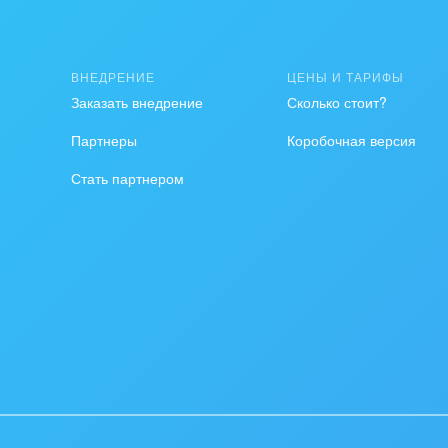
ственно-политические
низации
ВНЕДРЕНИЕ
ЦЕНЫ И ТАРИФЫ
на, безопасность
Заказать внедрение
Сколько стоит?
ышленность
Партнеры
Коробочная версия
Стать партнером
 издательства,
вочники
хование
тельство, ремонт и
оустройство
спорт, Авиация,
бизнес
оустройство