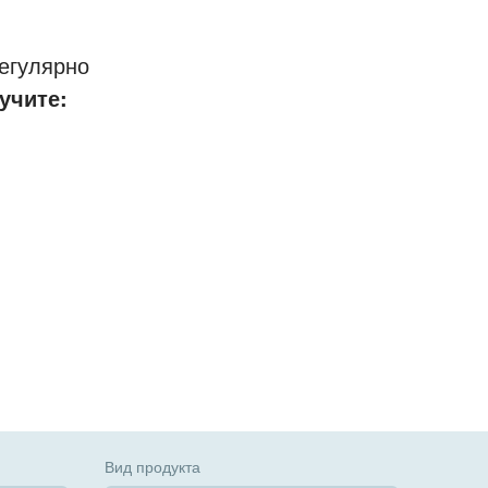
егулярно
учите:
Вид продукта